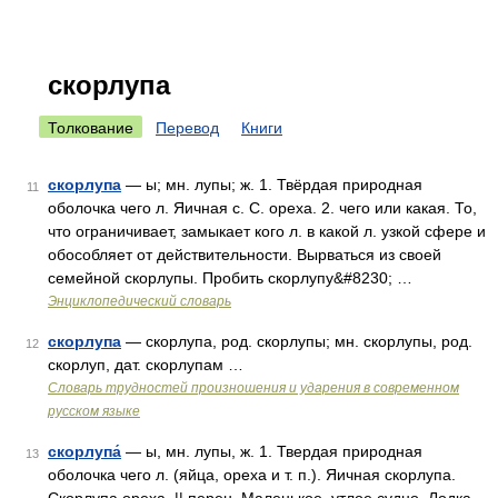
скорлупа
Толкование
Перевод
Книги
скорлупа
— ы; мн. лупы; ж. 1. Твёрдая природная
11
оболочка чего л. Яичная с. С. ореха. 2. чего или какая. То,
что ограничивает, замыкает кого л. в какой л. узкой сфере и
обособляет от действительности. Вырваться из своей
семейной скорлупы. Пробить скорлупу&#8230; …
Энциклопедический словарь
скорлупа
— скорлупа, род. скорлупы; мн. скорлупы, род.
12
скорлуп, дат. скорлупам …
Словарь трудностей произношения и ударения в современном
русском языке
скорлупа́
— ы, мн. лупы, ж. 1. Твердая природная
13
оболочка чего л. (яйца, ореха и т. п.). Яичная скорлупа.