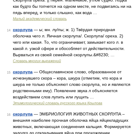
Скорлупа ореха. || перен. Маленькое, утлое судно. Лодка
как будто бы топчется на одном месте, не подвигаясь ни на
пядь вперед, и только слышно, как вода …
Малый академический словарь
скорлупа
— ы; мн. лу/пы; ж. 1) Твёрдая природная
14
оболочка чего л. Яичная скорлупа/. Скорлупа/ ореха. 2)
чего или какая. То, что ограничивает, замыкает кого л. в
какой л. узкой сфере и обособляет от действительности.
Вырваться из своей семейной скорлупы.&#8230; …
Словарь многих выражений
скорлупа
— Общеславянское слово, образованное от
15
исчезнувшего скора – кора, шкура (отметим, что кора и
шкура не только объясняют слово скорлупа, но и являются
родственными ему). Появление звука л объясняется
воздействием слов лупить или лущить …
Этимологический словарь русского языка Крылова
скорлупа
— ЭМБРИОЛОГИЯ ЖИВОТНЫХ СКОРЛУПА –
16
внешняя наиболее прочная оболочка яйца яйцекладущих
животных, включающая соединения кальция. Формируется
задолго до откладывания яйца при прохождении