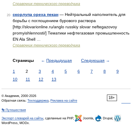
Справочник технического переводчика
скорлупа ореха пекан
— Нейтральный наполнитель для
20
борьбы с поглощением бурового раствора
[http://slovarionline.ru/anglo russkiy slovar neftegazovoy
promyishlennosti/] Тематики нефтегазовая промышленность
EN Ala Shell …
Справочник технического переводчика
Страницы
←
Предыдущая
Следующая
→
1
2
3
4
5
6
7
8
9
10
11
12
13
© Академик, 2000-2026
18+
Обратная связь:
Техподдержка
,
Реклама на сайте
👣 Путешествия
Экспорт словарей на сайты
, сделанные на PHP,
Joomla,
Drupal,
WordPress, MODx.