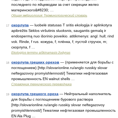
последнего по яйцеводам за счет секреции желез
материнского&#8230; …
Общая эмбриология: Терминологический словарь
скорлупа
— luobelė statusas T sritis ekologija ir aplinkotyra
17
apibrėžtis Sėklos viršutinis sluoksnis, saugantis gemalą ir
endospermą nuo išorinio poveikio. atitikmenys: angl. hull; rind
vok. Rinde, f rus. кожура, f; плёнка, f; пустой стручок, m;
скорлупа, f …
Ekologijos terminų aiškinamasis žodynas
скорлупа грецких орехов
— (применяется для борьбы с
18
поглощением) [http://slovarionline.ru/anglo russkiy slovar
neftegazovoy promyishlennosti/] Тематики нефтегазовая
промышленность EN walnut shells …
Справочник технического переводчика
скорлупа грецкого ореха
— Нейтральный наполнитель
19
для борьбы с поглощением бурового раствора
[http://slovarionline.ru/anglo russkiy slovar neftegazovoy
promyishlennosti/] Тематики нефтегазовая промышленность
EN Ala Plug …